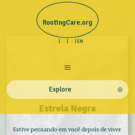
RootingCare.org
ES
|
PT
|
FR
| EN
Explore
Estrela Negra
Estive pensando em você depois de viver