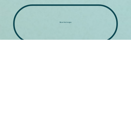
Situar los riesgos
Conoce a les activistas
Conversar