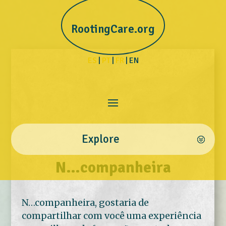
RootingCare.org
ES
|
PT
|
FR
| EN
Explore
N…companheira
N…companheira, gostaria de
compartilhar com você uma experiência